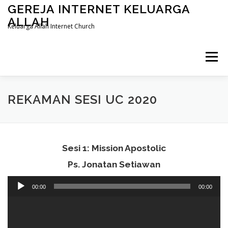
Skip to content
GEREJA INTERNET KELUARGA
ALLAH
Keluarga Allah Internet Church
Menu
REKAMAN SESI UC 2020
Sesi 1: Mission Apostolic
Ps. Jonatan Setiawan
Audio
00:00
00:00
Player